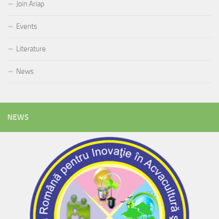
Join Ariap
Events
Literature
News
NEWS