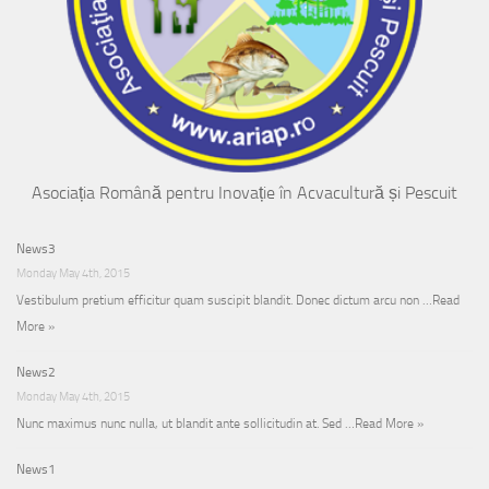
Asociația Română pentru Inovație în Acvacultură și Pescuit
News3
Monday May 4th, 2015
Vestibulum pretium efficitur quam suscipit blandit. Donec dictum arcu non …
Read
More »
News2
Monday May 4th, 2015
Nunc maximus nunc nulla, ut blandit ante sollicitudin at. Sed …
Read More »
News1